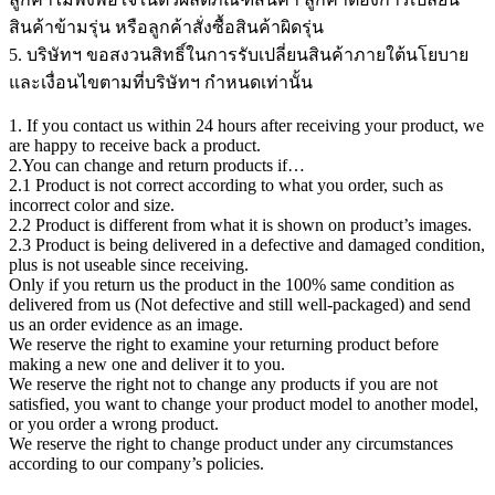
สินค้าข้ามรุ่น หรือลูกค้าสั่งซื้อสินค้าผิดรุ่น
5. บริษัทฯ ขอสงวนสิทธิ์ในการรับเปลี่ยนสินค้าภายใต้นโยบาย
และเงื่อนไขตามที่บริษัทฯ กำหนดเท่านั้น
1. If you contact us within 24 hours after receiving your product, we
are happy to receive back a product.
2.You can change and return products if…
2.1 Product is not correct according to what you order, such as
incorrect color and size.
2.2 Product is different from what it is shown on product’s images.
2.3 Product is being delivered in a defective and damaged condition,
plus is not useable since receiving.
Only if you return us the product in the 100% same condition as
delivered from us (Not defective and still well-packaged) and send
us an order evidence as an image.
We reserve the right to examine your returning product before
making a new one and deliver it to you.
We reserve the right not to change any products if you are not
satisfied, you want to change your product model to another model,
or you order a wrong product.
We reserve the right to change product under any circumstances
according to our company’s policies.